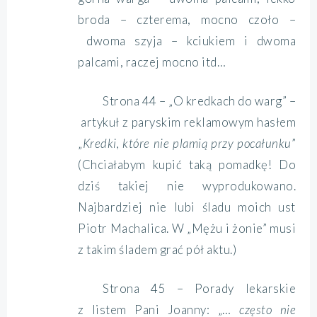
broda – czterema, mocno czoło –
dwoma szyja – kciukiem i dwoma
palcami, raczej mocno itd…
Strona 44 – „O kredkach do warg” –
artykuł z paryskim reklamowym hasłem
„
Kredki, które nie plamią przy pocałunku
”
(Chciałabym kupić taką pomadkę! Do
dziś takiej nie wyprodukowano.
Najbardziej nie lubi śladu moich ust
Piotr Machalica. W „Mężu i żonie” musi
z takim śladem grać pół aktu.)
Strona 45 – Porady lekarskie
z listem Pani Joanny: „…
często nie