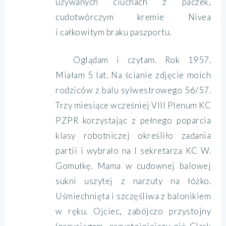
używanych ciuchach z paczek,
cudotwórczym kremie Nivea
i całkowitym braku paszportu.
Oglądam i czytam. Rok 1957.
Miałam 5 lat. Na ścianie zdjęcie moich
rodziców z balu sylwestrowego 56/57.
Trzy miesiące wcześniej VIII Plenum KC
PZPR korzystając z pełnego poparcia
klasy robotniczej określiło zadania
partii i wybrało na I sekretarza KC W.
Gomułkę. Mama w cudownej balowej
sukni uszytej z narzuty na łóżko.
Uśmiechnięta i szczęśliwa z balonikiem
w ręku. Ojciec, zabójczo przystojny