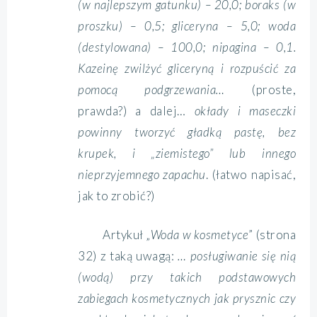
(w najlepszym gatunku) – 20,0; boraks (w
proszku) – 0,5; gliceryna – 5,0; woda
(destylowana) – 100,0; nipagina – 0,1.
Kazeinę zwilżyć gliceryną i rozpuścić za
pomocą podgrzewania…
(proste,
prawda?) a dalej…
okłady i maseczki
powinny tworzyć gładką pastę, bez
krupek, i „ziemistego” lub innego
nieprzyjemnego zapachu
. (łatwo napisać,
jak to zrobić?)
Artykuł „
Woda w kosmetyce
” (strona
32) z taką uwagą:
… posługiwanie się nią
(wodą) przy takich podstawowych
zabiegach kosmetycznych jak prysznic czy