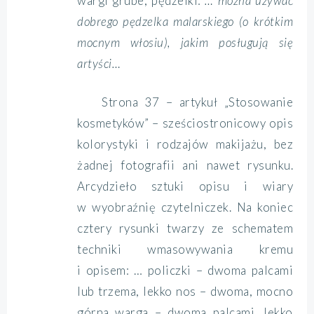
wargi grube, pędzelki:
… można używać
dobrego pędzelka malarskiego (o krótkim
mocnym włosiu), jakim posługują się
artyści…
Strona 37 – artykuł „Stosowanie
kosmetyków” – sześciostronicowy opis
kolorystyki i rodzajów makijażu, bez
żadnej fotografii ani nawet rysunku.
Arcydzieło sztuki opisu i wiary
w wyobraźnię czytelniczek. Na koniec
cztery rysunki twarzy ze schematem
techniki wmasowywania kremu
i opisem: … policzki – dwoma palcami
lub trzema, lekko nos – dwoma, mocno
górna warga – dwoma palcami, lekko