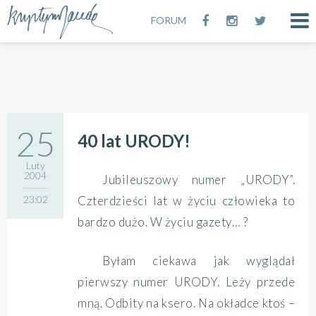
FORUM
25
40 lat URODY!
Luty
2004
Jubileuszowy numer „URODY”.
23:02
Czterdzieści lat w życiu człowieka to
bardzo dużo. W życiu gazety… ?
Byłam ciekawa jak wyglądał
pierwszy numer URODY. Leży przede
mną. Odbity na ksero. Na okładce ktoś –