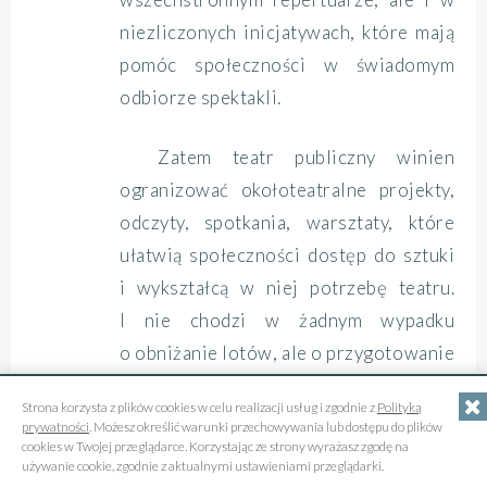
niezliczonych inicjatywach, które mają
pomóc społeczności w świadomym
odbiorze spektakli.
Zatem teatr publiczny winien
ogranizować okołoteatralne projekty,
odczyty, spotkania, warsztaty, które
ułatwią społeczności dostęp do sztuki
i wykształcą w niej potrzebę teatru.
I nie chodzi w żadnym wypadku
o obniżanie lotów, ale o przygotowanie
widza do odbioru dzieła. I rozumieniu,
Strona korzysta z plików cookies w celu realizacji usług i zgodnie z
Polityką
kto usiądzie po drugiej stronie. A to
prywatności
. Możesz określić warunki przechowywania lub dostępu do plików
cookies w Twojej przeglądarce. Korzystając ze strony wyrażasz zgodę na
zadanie dyrektora, a nie reżysera. „Teatr
używanie cookie, zgodnie z aktualnymi ustawieniami przeglądarki.
publiczny nie jest dla sztuki, nie jest dla