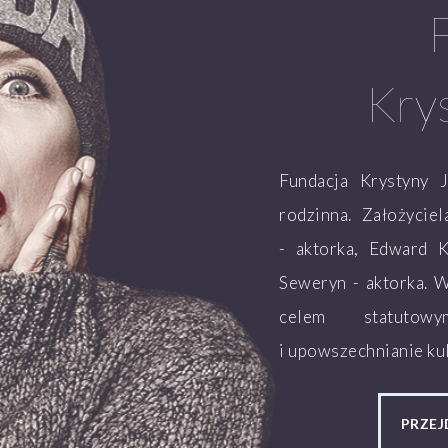
Kry
Fundacja Krystyny 
rodzinna. Założycie
- aktorka, Edward K
Seweryn - aktorka. 
celem statutow
i upowszechnianie kul
PRZEJ