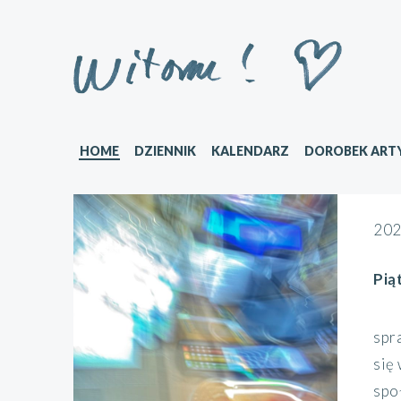
HOME
DZIENNIK
KALENDARZ
DOROBEK ART
202
Pią
spr
się
społ