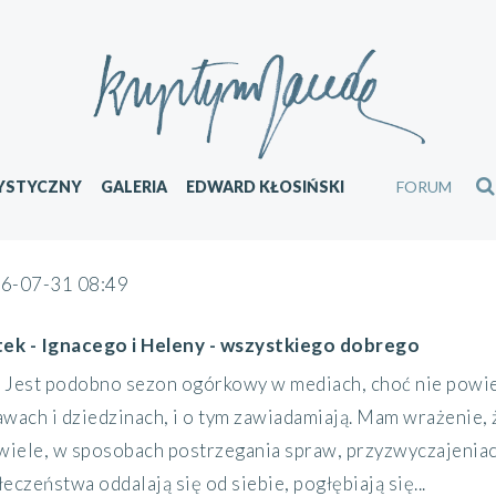
YSTYCZNY
GALERIA
EDWARD KŁOSIŃSKI
FORUM
6-07-31 08:49
tek - Ignacego i Heleny - wszystkiego dobrego
Jest podobno sezon ogórkowy w mediach, choć nie powied
awach i dziedzinach, i o tym zawiadamiają. Mam wrażenie, 
 wiele, w sposobach postrzegania spraw, przyzwyczajeniach
eczeństwa oddalają się od siebie, pogłębiają się...