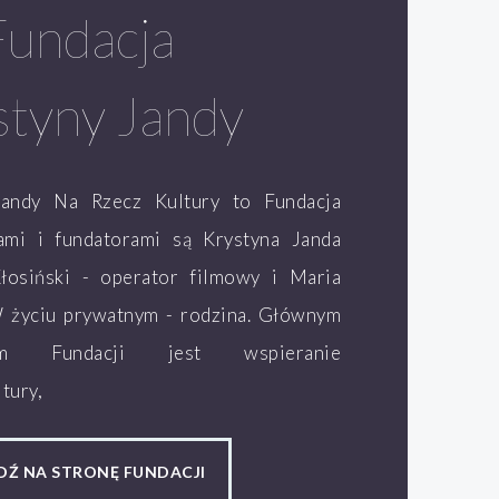
Fundacja
styny Jandy
Jandy Na Rzecz Kultury to Fundacja
lami i fundatorami są Krystyna Janda
łosiński - operator filmowy i Maria
W życiu prywatnym - rodzina. Głównym
ym Fundacji jest wspieranie
tury,
DŹ NA STRONĘ FUNDACJI