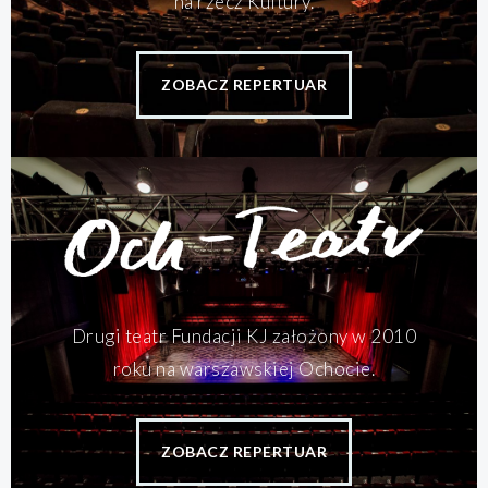
na rzecz Kultury.
ZOBACZ REPERTUAR
Drugi teatr Fundacji KJ założony w 2010
roku na warszawskiej Ochocie.
ZOBACZ REPERTUAR