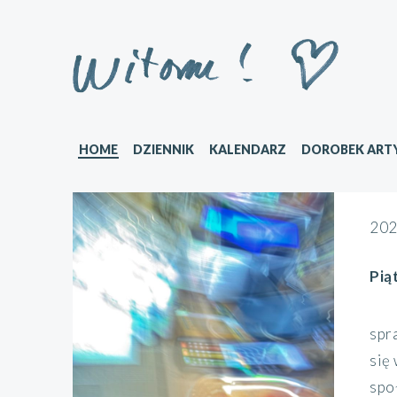
HOME
DZIENNIK
KALENDARZ
DOROBEK ART
202
Pią
spr
się
społ