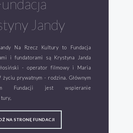
Fundacja
styny Jandy
Jandy Na Rzecz Kultury to Fundacja
lami i fundatorami są Krystyna Janda
łosiński - operator filmowy i Maria
W życiu prywatnym - rodzina. Głównym
ym Fundacji jest wspieranie
tury,
DŹ NA STRONĘ FUNDACJI