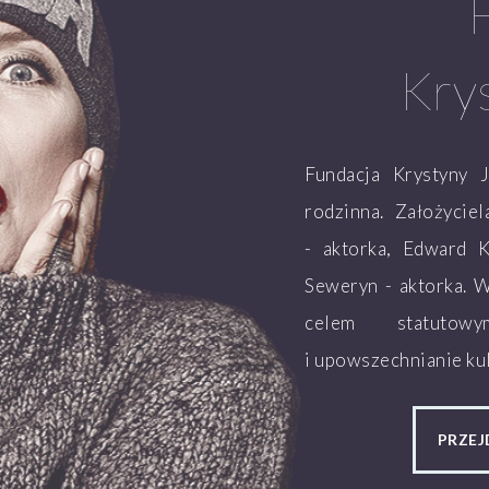
Kry
Fundacja Krystyny 
rodzinna. Założycie
- aktorka, Edward K
Seweryn - aktorka. 
celem statutow
i upowszechnianie kul
PRZEJ