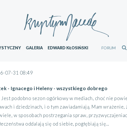
YSTYCZNY
GALERIA
EDWARD KŁOSIŃSKI
FORUM
6-07-31 08:49
tek - Ignacego i Heleny - wszystkiego dobrego
Jest podobno sezon ogórkowy w mediach, choć nie powied
awach i dziedzinach, i o tym zawiadamiają. Mam wrażenie, 
 wiele, w sposobach postrzegania spraw, przyzwyczajeniach
eczeństwa oddalają się od siebie, pogłębiają się...