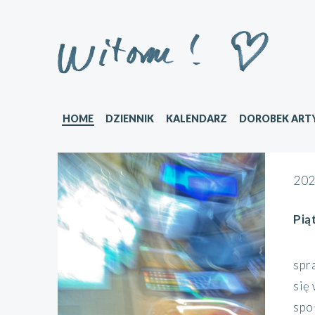
HOME
DZIENNIK
KALENDARZ
DOROBEK ART
202
Pią
spr
się
społ