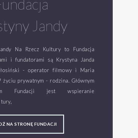
Fundacja
styny Jandy
Jandy Na Rzecz Kultury to Fundacja
lami i fundatorami są Krystyna Janda
łosiński - operator filmowy i Maria
W życiu prywatnym - rodzina. Głównym
ym Fundacji jest wspieranie
tury,
DŹ NA STRONĘ FUNDACJI