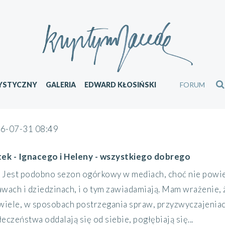
YSTYCZNY
GALERIA
EDWARD KŁOSIŃSKI
FORUM
6-07-31 08:49
tek - Ignacego i Heleny - wszystkiego dobrego
Jest podobno sezon ogórkowy w mediach, choć nie powied
awach i dziedzinach, i o tym zawiadamiają. Mam wrażenie, 
 wiele, w sposobach postrzegania spraw, przyzwyczajeniach
eczeństwa oddalają się od siebie, pogłębiają się...