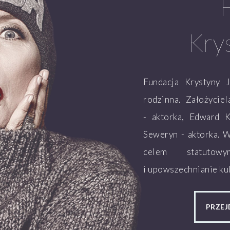
Kry
Fundacja Krystyny 
rodzinna. Założycie
- aktorka, Edward K
Seweryn - aktorka. 
celem statutow
i upowszechnianie kul
PRZEJ