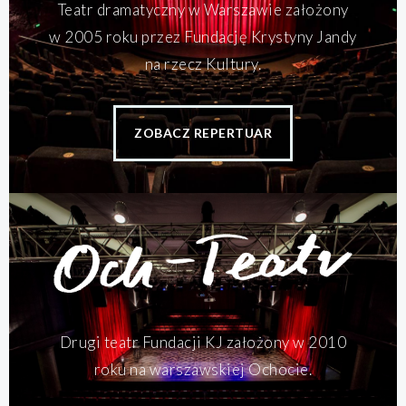
Teatr dramatyczny w Warszawie założony
w 2005 roku przez Fundację Krystyny Jandy
na rzecz Kultury.
ZOBACZ REPERTUAR
Drugi teatr Fundacji KJ założony w 2010
roku na warszawskiej Ochocie.