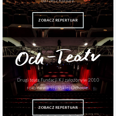
na rzecz Kultury.
ZOBACZ REPERTUAR
Drugi teatr Fundacji KJ założony w 2010
roku na warszawskiej Ochocie.
ZOBACZ REPERTUAR