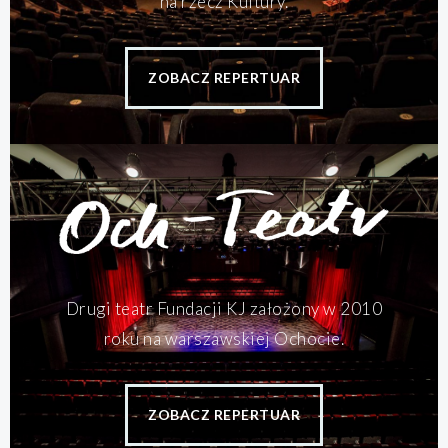
na rzecz Kultury.
ZOBACZ REPERTUAR
Drugi teatr Fundacji KJ założony w 2010
roku na warszawskiej Ochocie.
ZOBACZ REPERTUAR