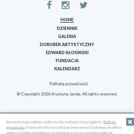
HOME
DZIENNIK
GALERIA
DOROBEK ARTYSTYCZNY
EDWARD KŁOSIŃSKI
FUNDACJA
KALENDARZ
Polityka prywatności
© Copyright 2026 Krystyna Janda. All rights reserved.
Strona korzysta z plików cookies w celu realizacji usług i zgodnie z
Polityką
prywatności
. Możesz określić warunki przechowywania lub dostępu do plików
cookies w Twojej przeglądarce. Korzystając ze strony wyrażasz zgodę na