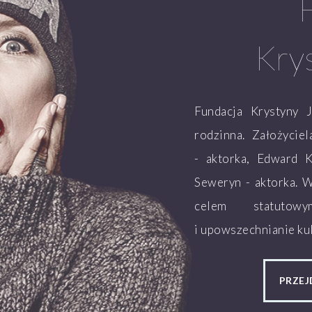
Kry
Fundacja Krystyny 
rodzinna. Założycie
- aktorka, Edward K
Seweryn - aktorka. 
celem statutow
i upowszechnianie kul
PRZEJ