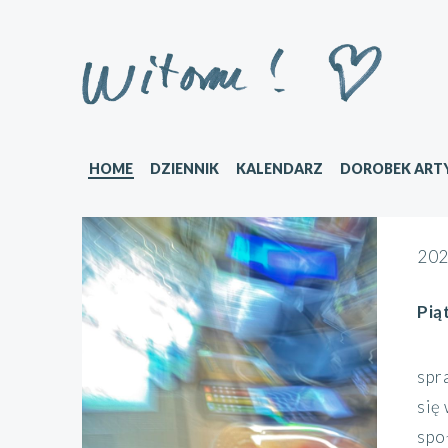
HOME
DZIENNIK
KALENDARZ
DOROBEK ART
202
Pią
spr
się
społ