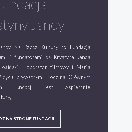
Fundacja
styny Jandy
Jandy Na Rzecz Kultury to Fundacja
lami i fundatorami są Krystyna Janda
łosiński - operator filmowy i Maria
W życiu prywatnym - rodzina. Głównym
ym Fundacji jest wspieranie
tury,
DŹ NA STRONĘ FUNDACJI