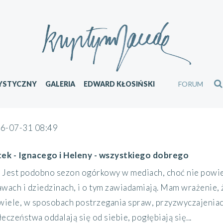
YSTYCZNY
GALERIA
EDWARD KŁOSIŃSKI
FORUM
6-07-31 08:49
tek - Ignacego i Heleny - wszystkiego dobrego
Jest podobno sezon ogórkowy w mediach, choć nie powied
awach i dziedzinach, i o tym zawiadamiają. Mam wrażenie, 
 wiele, w sposobach postrzegania spraw, przyzwyczajeniach
eczeństwa oddalają się od siebie, pogłębiają się...