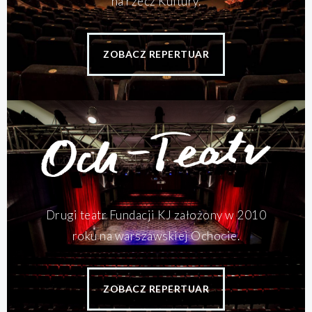
na rzecz Kultury.
ZOBACZ REPERTUAR
Drugi teatr Fundacji KJ założony w 2010
roku na warszawskiej Ochocie.
ZOBACZ REPERTUAR