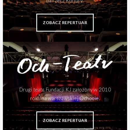
na rzecz Kultury.
ZOBACZ REPERTUAR
Drugi teatr Fundacji KJ założony w 2010
roku na warszawskiej Ochocie.
ZOBACZ REPERTUAR