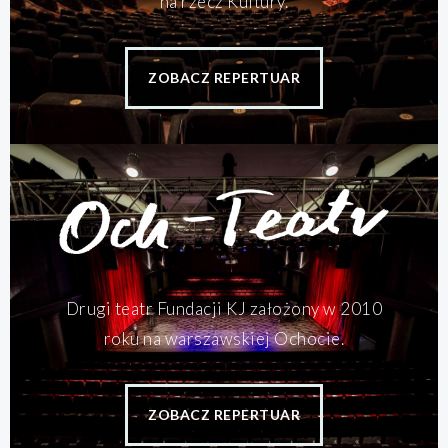
na rzecz Kultury.
ZOBACZ REPERTUAR
Drugi teatr Fundacji KJ założony w 2010
roku na warszawskiej Ochocie.
ZOBACZ REPERTUAR