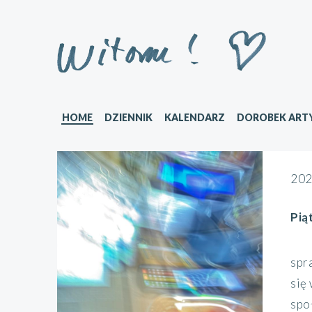
HOME
DZIENNIK
KALENDARZ
DOROBEK ART
202
Pią
spr
się
społ