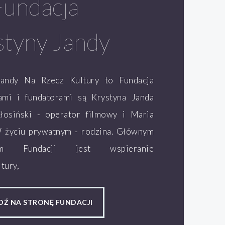
Fundacja
styny Jandy
Jandy Na Rzecz Kultury to Fundacja
lami i fundatorami są Krystyna Janda
łosiński - operator filmowy i Maria
W życiu prywatnym - rodzina. Głównym
ym Fundacji jest wspieranie
tury,
DŹ NA STRONĘ FUNDACJI