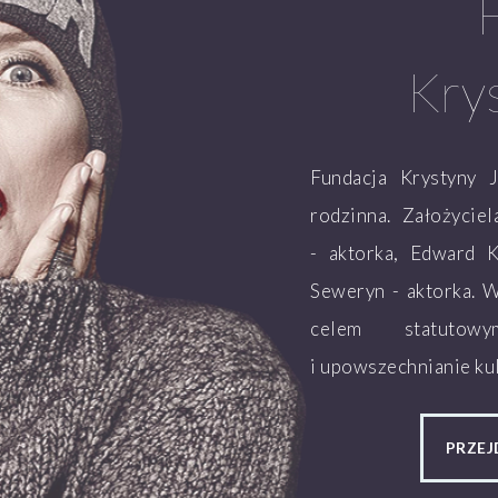
Kry
Fundacja Krystyny 
rodzinna. Założycie
- aktorka, Edward K
Seweryn - aktorka. 
celem statutow
i upowszechnianie kul
PRZEJ