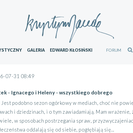
YSTYCZNY
GALERIA
EDWARD KŁOSIŃSKI
FORUM
6-07-31 08:49
tek - Ignacego i Heleny - wszystkiego dobrego
Jest podobno sezon ogórkowy w mediach, choć nie powied
awach i dziedzinach, i o tym zawiadamiają. Mam wrażenie, 
 wiele, w sposobach postrzegania spraw, przyzwyczajeniach
eczeństwa oddalają się od siebie, pogłębiają się...