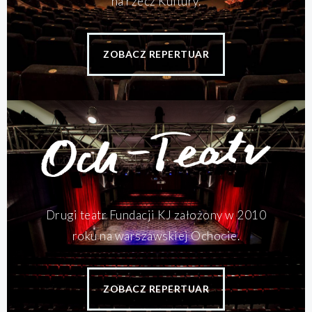
na rzecz Kultury.
ZOBACZ REPERTUAR
Drugi teatr Fundacji KJ założony w 2010
roku na warszawskiej Ochocie.
ZOBACZ REPERTUAR