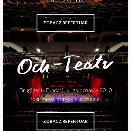
na rzecz Kultury.
ZOBACZ REPERTUAR
Drugi teatr Fundacji KJ założony w 2010
roku na warszawskiej Ochocie.
ZOBACZ REPERTUAR