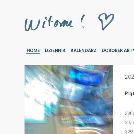
HOME
DZIENNIK
KALENDARZ
DOROBEK ART
202
Pią
spr
się
społ