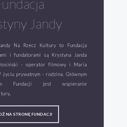
Fundacja
styny Jandy
Jandy Na Rzecz Kultury to Fundacja
lami i fundatorami są Krystyna Janda
łosiński - operator filmowy i Maria
W życiu prywatnym - rodzina. Głównym
ym Fundacji jest wspieranie
tury,
DŹ NA STRONĘ FUNDACJI