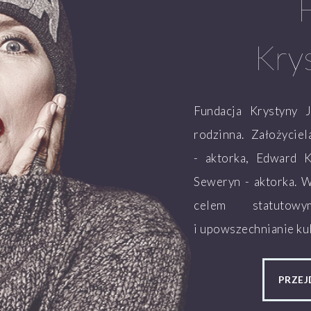
Kry
Fundacja Krystyny 
rodzinna. Założycie
- aktorka, Edward K
Seweryn - aktorka. 
celem statutow
i upowszechnianie kul
PRZEJ