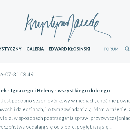
YSTYCZNY
GALERIA
EDWARD KŁOSIŃSKI
FORUM
6-07-31 08:49
tek - Ignacego i Heleny - wszystkiego dobrego
Jest podobno sezon ogórkowy w mediach, choć nie powied
awach i dziedzinach, i o tym zawiadamiają. Mam wrażenie, 
 wiele, w sposobach postrzegania spraw, przyzwyczajeniach
eczeństwa oddalają się od siebie, pogłębiają się...