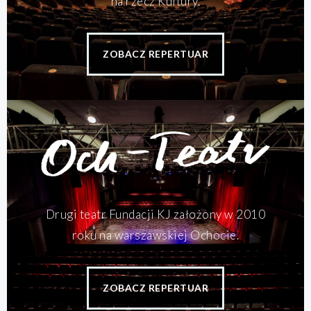
na rzecz Kultury.
ZOBACZ REPERTUAR
Drugi teatr Fundacji KJ założony w 2010
roku na warszawskiej Ochocie.
ZOBACZ REPERTUAR