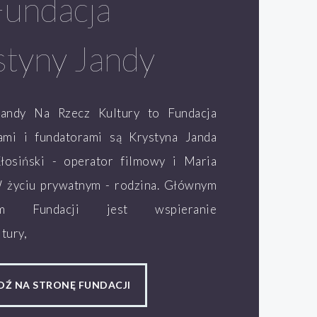
Fundacja
styny Jandy
Jandy Na Rzecz Kultury to Fundacja
lami i fundatorami są Krystyna Janda
łosiński - operator filmowy i Maria
W życiu prywatnym - rodzina. Głównym
ym Fundacji jest wspieranie
tury,
DŹ NA STRONĘ FUNDACJI