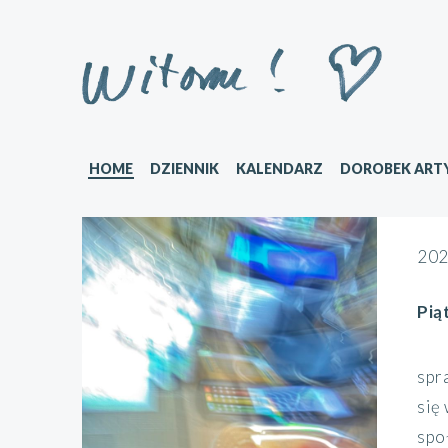
HOME
DZIENNIK
KALENDARZ
DOROBEK ART
202
Pią
spr
się
społ