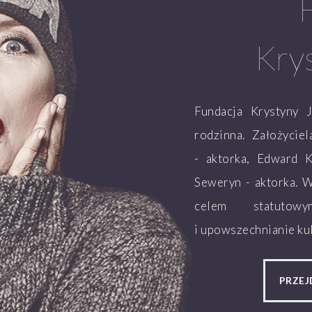
Kry
Fundacja Krystyny 
rodzinna. Założycie
- aktorka, Edward K
Seweryn - aktorka. 
celem statutow
i upowszechnianie kul
PRZEJ