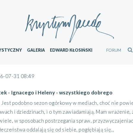
YSTYCZNY
GALERIA
EDWARD KŁOSIŃSKI
FORUM
6-07-31 08:49
tek - Ignacego i Heleny - wszystkiego dobrego
Jest podobno sezon ogórkowy w mediach, choć nie powied
awach i dziedzinach, i o tym zawiadamiają. Mam wrażenie, 
 wiele, w sposobach postrzegania spraw, przyzwyczajeniach
eczeństwa oddalają się od siebie, pogłębiają się...