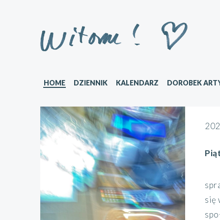
HOME
DZIENNIK
KALENDARZ
DOROBEK ART
202
Pią
spr
się
społ