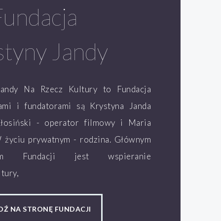
Fundacja
styny Jandy
Jandy Na Rzecz Kultury to Fundacja
lami i fundatorami są Krystyna Janda
łosiński - operator filmowy i Maria
W życiu prywatnym - rodzina. Głównym
ym Fundacji jest wspieranie
tury,
DŹ NA STRONĘ FUNDACJI