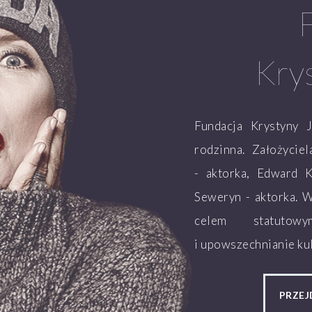
Kry
Fundacja Krystyny 
rodzinna. Założycie
- aktorka, Edward K
Seweryn - aktorka. 
celem statutow
i upowszechnianie kul
PRZEJ