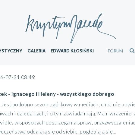
YSTYCZNY
GALERIA
EDWARD KŁOSIŃSKI
FORUM
6-07-31 08:49
tek - Ignacego i Heleny - wszystkiego dobrego
Jest podobno sezon ogórkowy w mediach, choć nie powied
awach i dziedzinach, i o tym zawiadamiają. Mam wrażenie, 
 wiele, w sposobach postrzegania spraw, przyzwyczajeniach
eczeństwa oddalają się od siebie, pogłębiają się...