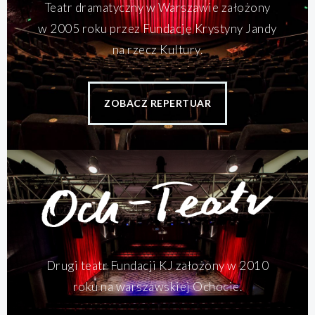
Teatr dramatyczny w Warszawie założony
w 2005 roku przez Fundację Krystyny Jandy
na rzecz Kultury.
ZOBACZ REPERTUAR
Drugi teatr Fundacji KJ założony w 2010
roku na warszawskiej Ochocie.