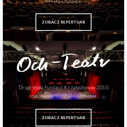
na rzecz Kultury.
ZOBACZ REPERTUAR
Drugi teatr Fundacji KJ założony w 2010
roku na warszawskiej Ochocie.
ZOBACZ REPERTUAR