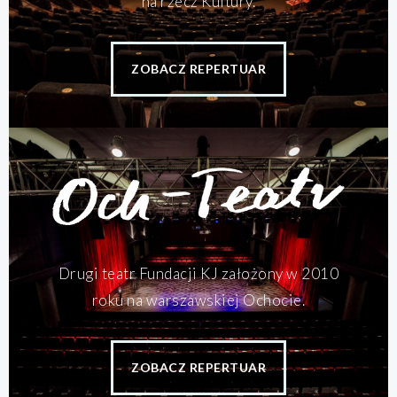
na rzecz Kultury.
ZOBACZ REPERTUAR
Drugi teatr Fundacji KJ założony w 2010
roku na warszawskiej Ochocie.
ZOBACZ REPERTUAR