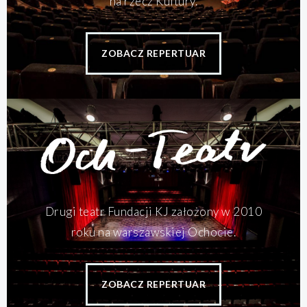
na rzecz Kultury.
ZOBACZ REPERTUAR
Drugi teatr Fundacji KJ założony w 2010
roku na warszawskiej Ochocie.
ZOBACZ REPERTUAR