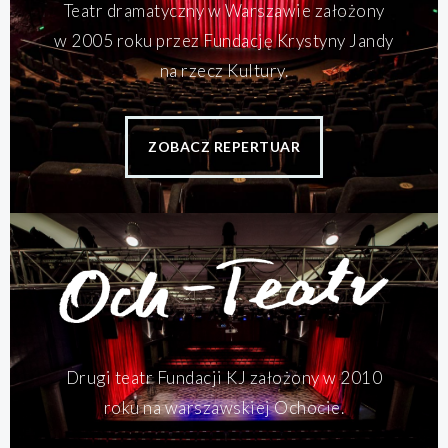
Teatr dramatyczny w Warszawie założony
w 2005 roku przez Fundację Krystyny Jandy
na rzecz Kultury.
ZOBACZ REPERTUAR
Drugi teatr Fundacji KJ założony w 2010
roku na warszawskiej Ochocie.