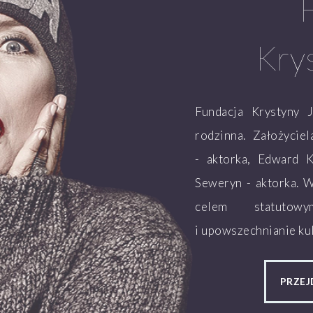
Kry
Fundacja Krystyny 
rodzinna. Założycie
- aktorka, Edward K
Seweryn - aktorka. 
celem statutow
i upowszechnianie kul
PRZEJ