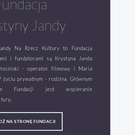
Fundacja
styny Jandy
Jandy Na Rzecz Kultury to Fundacja
lami i fundatorami są Krystyna Janda
łosiński - operator filmowy i Maria
W życiu prywatnym - rodzina. Głównym
ym Fundacji jest wspieranie
tury,
DŹ NA STRONĘ FUNDACJI