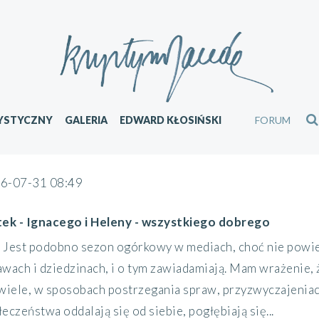
YSTYCZNY
GALERIA
EDWARD KŁOSIŃSKI
FORUM
6-07-31 08:49
tek - Ignacego i Heleny - wszystkiego dobrego
Jest podobno sezon ogórkowy w mediach, choć nie powied
awach i dziedzinach, i o tym zawiadamiają. Mam wrażenie, 
 wiele, w sposobach postrzegania spraw, przyzwyczajeniach
eczeństwa oddalają się od siebie, pogłębiają się...