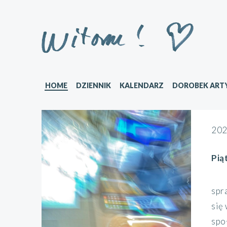
HOME
DZIENNIK
KALENDARZ
DOROBEK ART
202
Pią
spr
się
społ